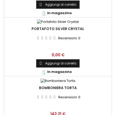
Aggiungi al carrello

In magazzino

PORTAFOTO SILVER CRYSTAL
Recensioni:
0
Prezzo
0,00 €
Aggiungi al carrello

In magazzino

BOMBONIERA TORTA
Recensioni:
0
Prezzo
142,21 €