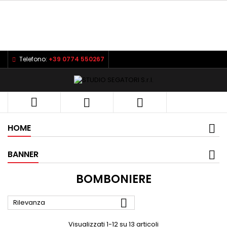
Telefono:
+39 0774 550267



HOME
BANNER
BOMBONIERE

Rilevanza
Visualizzati 1-12 su 13 articoli