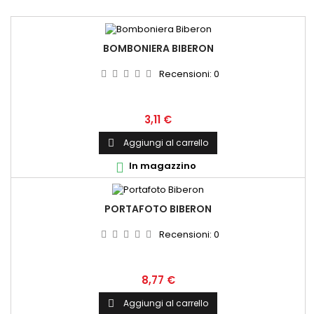
BOMBONIERA BIBERON
Recensioni:
0
Prezzo
3,11 €
Aggiungi al carrello

In magazzino

PORTAFOTO BIBERON
Recensioni:
0
Prezzo
8,77 €
Aggiungi al carrello
