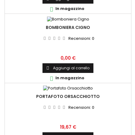
In magazzino

BOMBONIERA CIGNO
Recensioni:
0
Prezzo
0,00 €
Aggiungi al carrello

In magazzino

PORTAFOTO ORSACCHIOTTO
Recensioni:
0
Prezzo
19,67 €