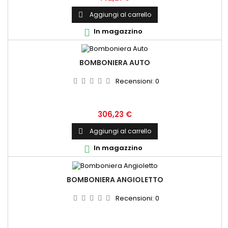
Aggiungi al carrello

In magazzino

BOMBONIERA AUTO
Recensioni:
0
Prezzo
306,23 €
Aggiungi al carrello

In magazzino

BOMBONIERA ANGIOLETTO
Recensioni:
0