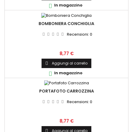
In magazzino

BOMBONIERA CONCHIGLIA
Recensioni:
0
Prezzo
8,77 €
Aggiungi al carrello

In magazzino

PORTAFOTO CARROZZINA
Recensioni:
0
Prezzo
8,77 €
Aggiungi al carrello
