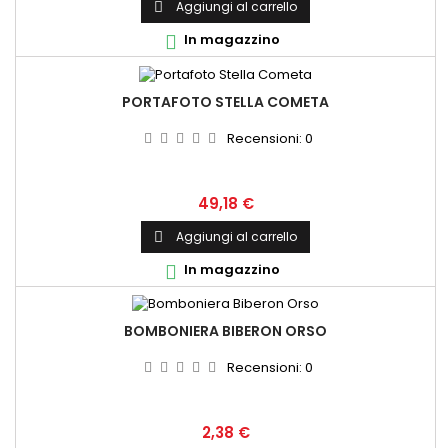
Aggiungi al carrello

In magazzino

PORTAFOTO STELLA COMETA
Recensioni:
0
Prezzo
49,18 €
Aggiungi al carrello

In magazzino

BOMBONIERA BIBERON ORSO
Recensioni:
0
Prezzo
2,38 €