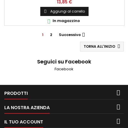
Prezzo
13,85 €
Aggiungi al carrello

In magazzino

1
2
Successivo

TORNA ALL'INIZIO

Seguici su Facebook
Facebook

PRODOTTI

LA NOSTRA AZIENDA

IL TUO ACCOUNT