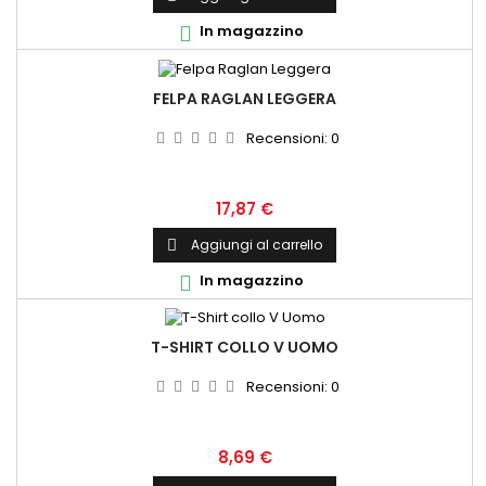
In magazzino

FELPA RAGLAN LEGGERA
Recensioni:
0
Prezzo
17,87 €
Aggiungi al carrello

In magazzino

T-SHIRT COLLO V UOMO
Recensioni:
0
Prezzo
8,69 €