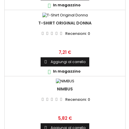
In magazzino

T-SHIRT ORIGINAL DONNA
Recensioni:
0
Prezzo
7,21 €
Aggiungi al carrello

In magazzino

NIMBUS
Recensioni:
0
Prezzo
5,82 €
Aggiungi al carrello
