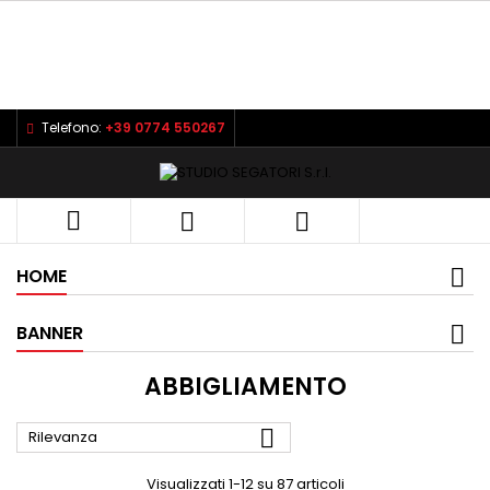
Telefono:
+39 0774 550267



HOME
BANNER
ABBIGLIAMENTO

Rilevanza
Visualizzati 1-12 su 87 articoli