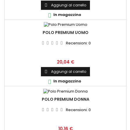
Aggiungi al carrello

In magazzino

POLO PREMIUM UOMO
Recensioni:
0
Prezzo
20,04 €
Aggiungi al carrello

In magazzino

POLO PREMIUM DONNA
Recensioni:
0
Prezzo
10,16 €