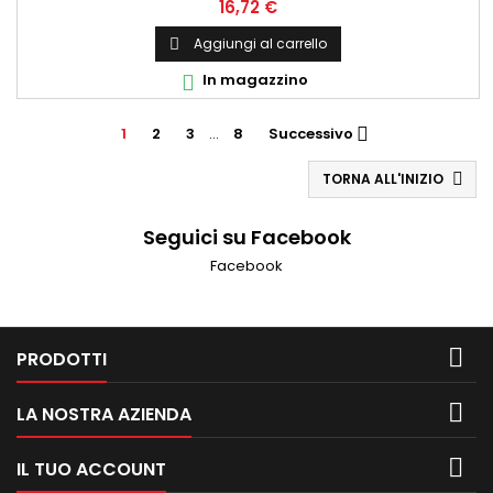
Prezzo
16,72 €
Aggiungi al carrello

In magazzino

1
2
3
…
8
Successivo

TORNA ALL'INIZIO

Seguici su Facebook
Facebook

PRODOTTI

LA NOSTRA AZIENDA

IL TUO ACCOUNT