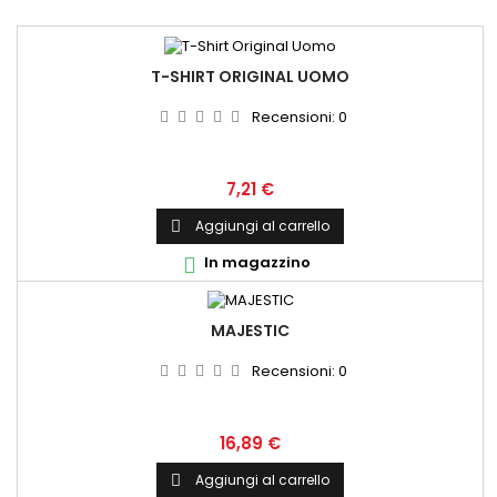
T-SHIRT ORIGINAL UOMO
Recensioni:
0
Prezzo
7,21 €
Aggiungi al carrello

In magazzino

MAJESTIC
Recensioni:
0
Prezzo
16,89 €
Aggiungi al carrello
