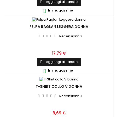
Aggiungi al carrello

In magazzino

FELPA RAGLAN LEGGERA DONNA
Recensioni:
0
Prezzo
17,79 €
Aggiungi al carrello

In magazzino

T-SHIRT COLLO V DONNA
Recensioni:
0
Prezzo
8,69 €