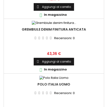
Aggiungi al carrello

In magazzino

GREMBIULE DENIM FINITURA ANTICATA
Recensioni:
0
Prezzo
43,36 €
Aggiungi al carrello

In magazzino

POLO ITALIA UOMO
Recensioni:
0